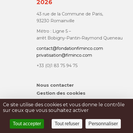
2026
43 rue de la Commune de Paris,
93230 Romainville
Métro : Ligne 5 –
arrêt Bobigny-Pantin-Raymond Queneau
contact@fondationfiminco.com
privatisation@fiminco.com
+33 (0)1 83 75 94 75
Aller
Nous contacter
au
Gestion des cookies
contenu
Plan du site
Ce site utilise des cookies et vous donne le contrôle
sur ceux que vous souhaitez activer
PRIVATISATION
Tout accepter
Tout refuser
Personnaliser
PRESSE