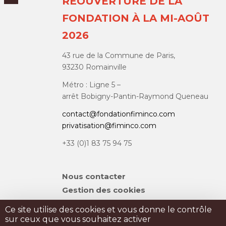
RÉOUVERTURE DE LA
FONDATION À LA MI-AOÛT
2026
43 rue de la Commune de Paris,
93230 Romainville
Métro : Ligne 5 –
arrêt Bobigny-Pantin-Raymond Queneau
contact@fondationfiminco.com
privatisation@fiminco.com
+33 (0)1 83 75 94 75
Aller
Nous contacter
au
Gestion des cookies
contenu
Plan du site
Ce site utilise des cookies et vous donne le contrôle
sur ceux que vous souhaitez activer