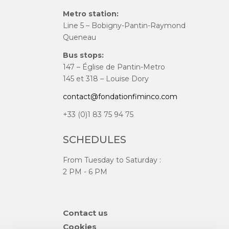
Metro station:
Line 5 – Bobigny-Pantin-Raymond
Queneau
Bus stops:
147 – Église de Pantin-Metro
145 et 318 – Louise Dory
contact@fondationfiminco.com
+33 (0)1 83 75 94 75
SCHEDULES
From Tuesday to Saturday :
2 PM - 6 PM
Skip
Contact us
navigation
Cookies