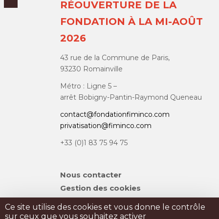
RÉOUVERTURE DE LA
FONDATION À LA MI-AOÛT
2026
43 rue de la Commune de Paris,
93230 Romainville
Métro : Ligne 5 –
arrêt Bobigny-Pantin-Raymond Queneau
contact@fondationfiminco.com
privatisation@fiminco.com
+33 (0)1 83 75 94 75
Aller
Nous contacter
au
Gestion des cookies
contenu
Plan du site
Ce site utilise des cookies et vous donne le contrôle
sur ceux que vous souhaitez activer