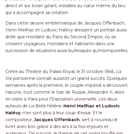
direct et sur écran géant, installée au cœur même du lieu
qui a accompagné sa création.
Dans cette œuvre emblématique de Jacques Offenbach,
Henri Meilhac et Ludovic Halévy dressent un portrait aussi
drôle que mordant du Paris du Second Empire, où se
croisent voyageurs, mondains et habitants dans une
succession de situations aussi burlesques qu'intemporelles.
Créée au Théâtre du Palais-Royal, le 31 octobre 1866,
La
Vie parisienne
connaît aussitôt un grand succès. Quelques
semaines après la première, le couple impérial a découvert
l’œuvre, tout comme le tsar de Russie, Alexandre II, alors
en visite à Paris pour l’Exposition universelle. Les deux
auteurs de
La Belle Hélène
,
Henri Meilhac et Ludovic
Halévy
, n’en sont plus à leur coup d’essai. Et le
compositeur,
Jacques Offenbach
, sert à nouveau le
livret avec brio grâce à des airs à la fois enjoués et
audacieux. De surcroît, le thème de cet opéra bouffe est