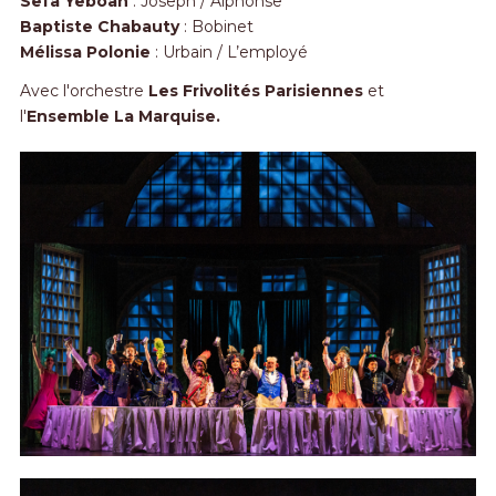
Sefa Yeboah
: Joseph / Alphonse
Baptiste Chabauty
: Bobinet
Mélissa Polonie
: Urbain / L’employé
Avec l'orchestre
Les Frivolités Parisiennes
et
l'
Ensemble La Marquise.