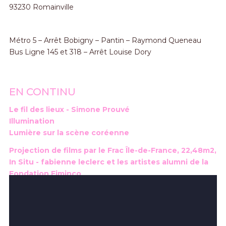
93230 Romainville
Métro 5 – Arrêt Bobigny – Pantin – Raymond Queneau
Bus Ligne 145 et 318 – Arrêt Louise Dory
EN CONTINU
Le fil des lieux - Simone Prouvé
Illumination
Lumière sur la scène coréenne
Projection de films par le Frac Île-de-France, 22,48m2,
In Situ - fabienne leclerc et les artistes alumni de la
Fondation Fiminco