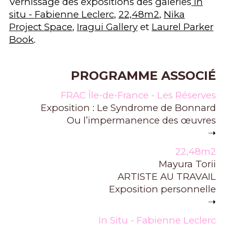
Vernissage des expositions des galeries
In
situ - Fabienne Leclerc
,
22,48m2
,
Nika
Project Space
,
Iragui Gallery
et
Laurel Parker
Book
.
PROGRAMME ASSOCIÉ
FRAC Île-de-France - Les Réserves
Exposition : Le Syndrome de Bonnard
Ou l’impermanence des œuvres
➝
22,48m2
Mayura Torii
ARTISTE AU TRAVAIL
Exposition personnelle
➝
In Situ - Fabienne Leclerc