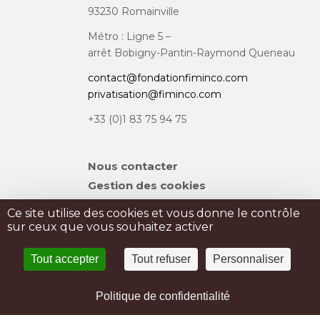
93230 Romainville
Métro : Ligne 5 –
arrêt Bobigny-Pantin-Raymond Queneau
contact@fondationfiminco.com
privatisation@fiminco.com
+33 (0)1 83 75 94 75
Aller
Nous contacter
au
Gestion des cookies
contenu
Plan du site
Ce site utilise des cookies et vous donne le contrôle
sur ceux que vous souhaitez activer
PRIVATISATION
Tout accepter
Tout refuser
Personnaliser
PRESSE
Mentions légales
Politique de confidentialité