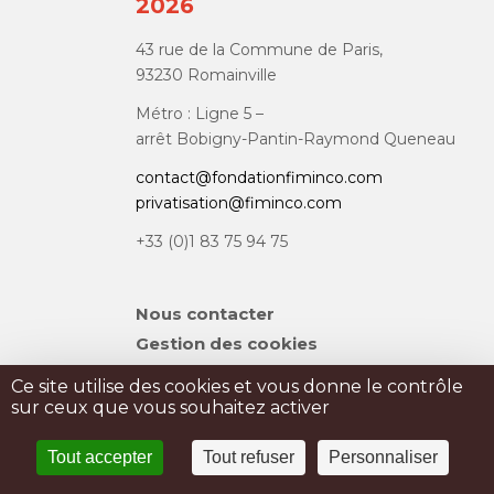
2026
43 rue de la Commune de Paris,
93230 Romainville
Métro : Ligne 5 –
arrêt Bobigny-Pantin-Raymond Queneau
contact@fondationfiminco.com
privatisation@fiminco.com
+33 (0)1 83 75 94 75
Aller
Nous contacter
au
Gestion des cookies
contenu
Plan du site
Ce site utilise des cookies et vous donne le contrôle
sur ceux que vous souhaitez activer
PRIVATISATION
Tout accepter
Tout refuser
Personnaliser
PRESSE