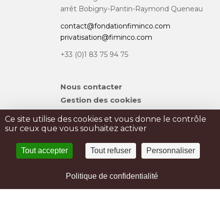
arrêt Bobigny-Pantin-Raymond Queneau
contact@fondationfiminco.com
privatisation@fiminco.com
+33 (0)1 83 75 94 75
Aller
Nous contacter
au
Gestion des cookies
contenu
Plan du site
Ce site utilise des cookies et vous donne le contrôle
sur ceux que vous souhaitez activer
PRIVATISATION
Tout accepter
Tout refuser
Personnaliser
PRESSE
Mentions légales
Politique de confidentialité
Politique de confidentialité