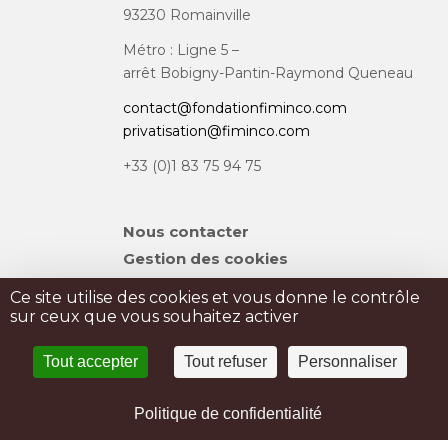
93230 Romainville
Métro : Ligne 5 –
arrêt Bobigny-Pantin-Raymond Queneau
contact@fondationfiminco.com
privatisation@fiminco.com
+33 (0)1 83 75 94 75
Aller
Nous contacter
au
Gestion des cookies
contenu
Plan du site
Ce site utilise des cookies et vous donne le contrôle
sur ceux que vous souhaitez activer
PRIVATISATION
Tout accepter
Tout refuser
Personnaliser
PRESSE
Mentions légales
Politique de confidentialité