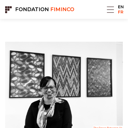
Panneau de gestion des cookies
EN
FONDATION
FIMINCO
FR
The Space Between Us