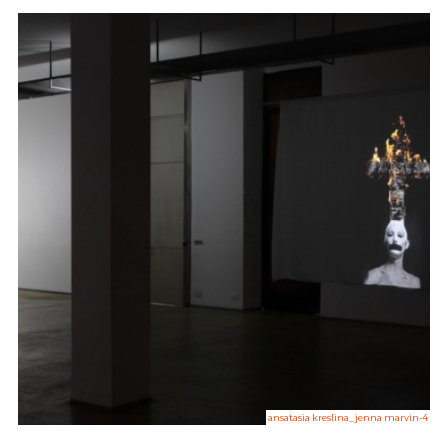
ansatasia kreslina_jenna marvin-4