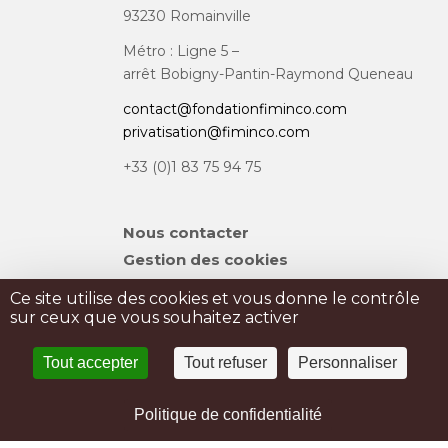
93230 Romainville
Métro : Ligne 5 –
arrêt Bobigny-Pantin-Raymond Queneau
contact@fondationfiminco.com
privatisation@fiminco.com
+33 (0)1 83 75 94 75
Aller
Nous contacter
au
Gestion des cookies
contenu
Plan du site
Ce site utilise des cookies et vous donne le contrôle
sur ceux que vous souhaitez activer
PRIVATISATION
Tout accepter
Tout refuser
Personnaliser
PRESSE
Mentions légales
Politique de confidentialité