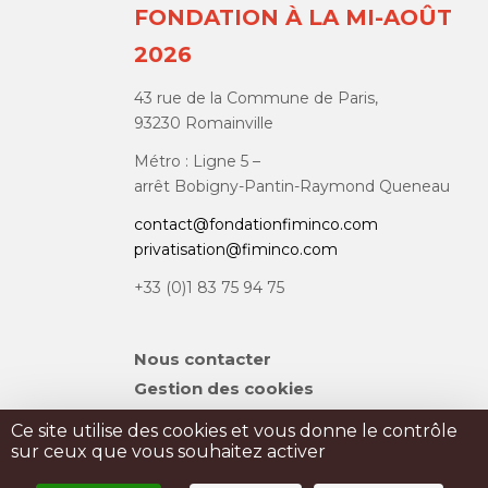
FONDATION À LA MI-AOÛT
2026
43 rue de la Commune de Paris,
93230 Romainville
Métro : Ligne 5 –
arrêt Bobigny-Pantin-Raymond Queneau
contact@fondationfiminco.com
privatisation@fiminco.com
+33 (0)1 83 75 94 75
Aller
Nous contacter
au
Gestion des cookies
contenu
Plan du site
Ce site utilise des cookies et vous donne le contrôle
sur ceux que vous souhaitez activer
PRIVATISATION