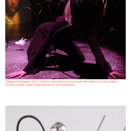
Diagonal Wavelets, 2022, création scénique co-conçue par Nina Berclaz, Célia Coëtte,
Simon Girard, Julien Haguenauer et Arnaud Idelon