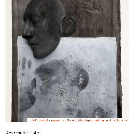
5__Self_Head_Impressions__No_48,_2025,Paper_casting_and_Body_print
Revenir à la liste