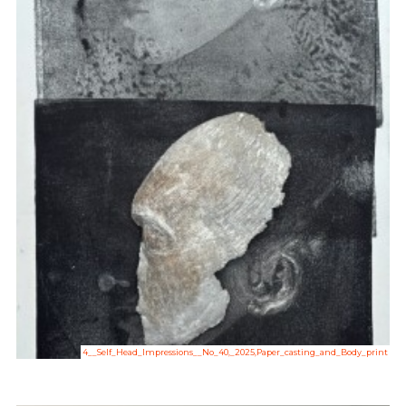
4__Self_Head_Impressions__No_40,_2025,Paper_casting_and_Body_print