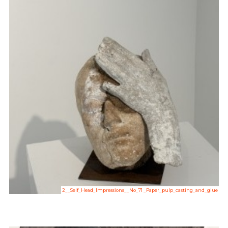
2__Self_Head_Impressions__No_71 _Paper_pulp_casting_and_glue